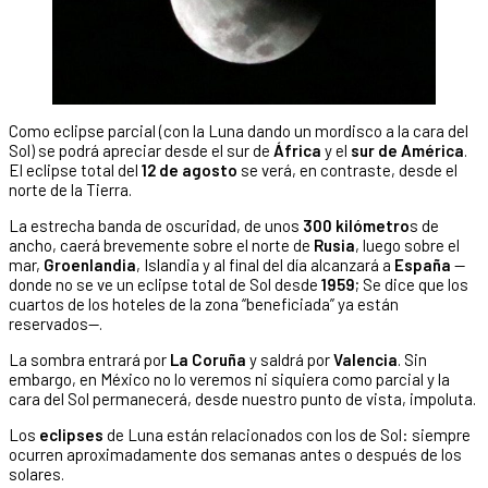
Como eclipse parcial (con la Luna dando un mordisco a la cara del
Sol) se podrá apreciar desde el sur de
África
y el
sur de América
.
El eclipse total del
12 de agosto
se verá, en contraste, desde el
norte de la Tierra.
La estrecha banda de oscuridad, de unos
300 kilómetro
s de
ancho, caerá brevemente sobre el norte de
Rusia
, luego sobre el
mar,
Groenlandia
, Islandia y al final del día alcanzará a
España
—
donde no se ve un eclipse total de Sol desde
1959
; Se dice que los
cuartos de los hoteles de la zona “beneficiada” ya están
reservados—.
La sombra entrará por
La Coruña
y saldrá por
Valencia
. Sin
embargo, en México no lo veremos ni siquiera como parcial y la
cara del Sol permanecerá, desde nuestro punto de vista, impoluta.
Los
eclipses
de Luna están relacionados con los de Sol: siempre
ocurren aproximadamente dos semanas antes o después de los
solares.