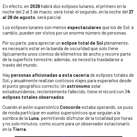
En efecto, en
2026
habrá dos eclipses lunares, el primero en la
noche del 2 al 3 de marzo, será total; el segundo, en la noche del
27
al 28 de agosto
, será parcial.
Los eclipses lunares son menos
espectaculares
que los de Sol; a
cambio, pueden ser vistos por un enorme número de personas.
Por su parte, para apreciar un
eclipse total de Sol
plenamente,
es necesario estar en la banda de oscuridad que solo tiene
típicamente unos cientos de kilómetros de ancho y recorre parte
de la superficie terrestre; además, se necesita trasladarse a
través del mundo.
Hay
personas aficionadas a esta cacería
de eclipses totales de
Sol, y anualmente realizan costosos viajes para esperarlos desde
el punto geográfico correcto. Un
astrónomo
solar
estadounidense, recientemente fallecido, tiene el récord con 3
4
eclipses totales observados
.
Cuando el avión supersónico
Concorde
estaba operando, se puso
de moda participar en vuelos supersónicos que seguían a la
sombra de la
Luna
, permitiendo disfrutar de la totalidad por horas
y no solo minutos, como ocurre para un observador estacionario
en la
Tierra
.