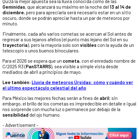
Quizá la mejor apuesta sea la lluvia conocida como de las
Gemínidas
, que alcanzará su máximo en la noche del
13 al 14 de
diciembre
, pero para apreciarla será necesario estar en un sitio
oscuro, donde se podrán apreciar hasta un par de meteoros por
minuto.
Finalmente, cada año varios cometas se acercan al Sol antes de
regresar a sus lejanos afelios (el punto más lejano del Sol en su
trayectoria
), pero la mayoría solo son
visibles
con la ayuda de un
telescopio o unos buenos binoculares.
Para el 2026 se espera que un
cometa
, con el enredado nombre de
C/2025 R3 (
PanSTARRS
), sea visible a simple vista desde
mediados de abril a principios de mayo.
Lee también:
Lluvia de meteoros Úrsidas: cómo y cuándo ver
el último espectáculo celestial del año
Para México las mejores fechas serán a fines de
abril
; sin
embargo, el brillo de los cometas es impredecible en detalle e igual
nos sorprende con mucha luz o permanece por debajo de la
sensibilidad
del ojo humano.
- Advertisement -