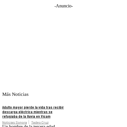
-Anuncio-
Más Noticias
Adulto mayor pierde la vida tras recibir
descarga eléctrica mientras se
refugiaba de la lluvia en Vicam
Noticias Sonora
Tadeo Cruz
Un hombre de la tercera edad