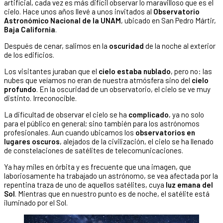
artificial, cada vez es más difícil observar lo maravilloso que es el
cielo. Hace unos años llevé a unos invitados al
Observatorio
Astronómico Nacional de la UNAM
, ubicado en San Pedro Mártir,
Baja California
.
Después de cenar, salimos en la
oscuridad
de la noche al exterior
de los edificios.
Los visitantes juraban que el
cielo estaba nublado
, pero no: las
nubes que veíamos no eran de nuestra atmósfera sino del
cielo
profundo
. En la oscuridad de un observatorio, el cielo se ve muy
distinto. Irreconocible.
La dificultad de observar el cielo se ha
complicado
, ya no solo
para el público en general; sino también para los astrónomos
profesionales. Aun cuando ubicamos los
observatorios en
lugares oscuros
, alejados de la civilización, el cielo se ha llenado
de constelaciones de satélites de telecomunicaciones.
Ya hay miles en órbita y es frecuente que una imagen, que
laboriosamente ha trabajado un astrónomo, se vea afectada por la
repentina traza de uno de aquellos satélites, cuya
luz emana del
Sol
. Mientras que en nuestro punto es de noche, el satélite está
iluminado por el Sol.