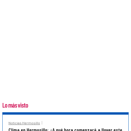
Lo más visto
Noticias Hermosillo
Clima en Hermosillo: ¿A qué hora comenzará a llover este