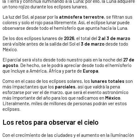
la Tierra y continúa iluminando a la Luna; por ello, la Luna adquiere
un tono rojizo durante los eclipses lunares.
La luz del Sol, al pasar por la
atmósfera terrestre
, se filtran sus
colores y solo el rojo pasa libremente. Así, el eclipse lunar puede
observarse desde todo el hemisferio que apunta hacia la Luna.
De los dos eclipses lunares de
2026
, el total del
2 al 3 de marzo
será visible antes de la salida del Sol el
3 de marzo
desde todo
México.
El parcial será visto desde todo nuestro país en la noche del
27 de
agosto
. De hecho, se le podrá apreciar desde todo el hemisferio
que incluye a América, África y parte de
Europa
.
Como en el caso de los eclipses solares, los
lunares totales
son
más impactantes que los
parciales
, así que valdrá la pena
esforzarse por ver el de marzo, que será el evento astronómico
más importante del año para los que radicamos en
México
.
Literalmente, miles de millones de personas podrán ver estos
eclipses.
Los retos para observar el cielo
Con el crecimiento de las ciudades y el aumento en la iluminación