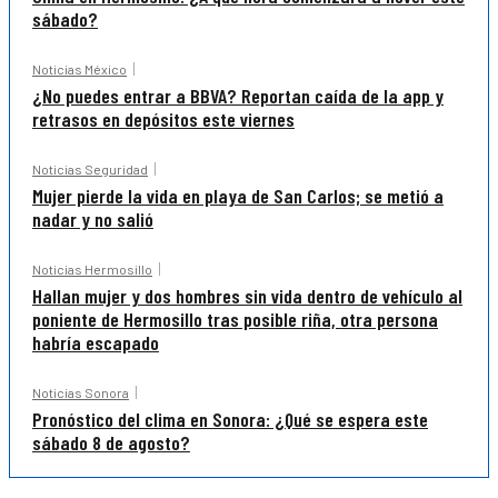
sábado?
Noticias México
¿No puedes entrar a BBVA? Reportan caída de la app y
retrasos en depósitos este viernes
Noticias Seguridad
Mujer pierde la vida en playa de San Carlos; se metió a
nadar y no salió
Noticias Hermosillo
Hallan mujer y dos hombres sin vida dentro de vehículo al
poniente de Hermosillo tras posible riña, otra persona
habría escapado
Noticias Sonora
Pronóstico del clima en Sonora: ¿Qué se espera este
sábado 8 de agosto?