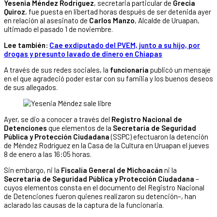
Yesenia Méndez Rodríguez
, secretaria particular de
Grecia
Quiroz
, fue puesta en libertad horas después de ser detenida ayer
en relación al asesinato de
Carlos Manzo
, Alcalde de Uruapan,
ultimado el pasado 1 de noviembre.
Lee también:
Cae exdiputado del PVEM, junto a su hijo, por
drogas y presunto lavado de dinero en Chiapas
A través de sus redes sociales, la
funcionaria
publicó un mensaje
en el que agradeció poder estar con su familia y los buenos deseos
de sus allegados.
Ayer, se dio a conocer a través del
Registro Nacional de
Detenciones
que elementos de la
Secretaría de Seguridad
Pública y Protección Ciudadana
(SSPC) efectuaron la detención
de Méndez Rodríguez en la Casa de la Cultura en Uruapan el jueves
8 de enero a las 16:05 horas.
Sin embargo, ni la
Fiscalía General de Michoacán
ni la
Secretaría de Seguridad Pública y Protección Ciudadana
–
cuyos elementos consta en el documento del Registro Nacional
de Detenciones fueron quienes realizaron su detención–, han
aclarado las causas de la captura de la funcionaria.