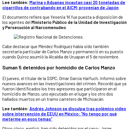
Lee también:
Marina y Aduanas incautan casi 20 toneladas de
cigarrillos de contrabando en el AICM; provenían de Japón
El documento refiere que Yesenia ‘N’ fue puesta a disposición de
los agentes del
Ministerio Público de la Unidad de Investigación
y Persecución al Narcomenudeo
.
Cabe destacar que Méndez Rodríguez había sido también
secretaria particular de Carlos Manzo y permaneció en su puesto
cuando Quiroz asumió la Alcaldía de Uruapan el 5 de noviembre.
Suman 5 detenidos por homicidio de Carlos Manzo
El jueves, el titular de la SSPC, Omar García Harfuch, informó sobre
nuevos avances en las investigaciones del crimen. Recordó que ya
fueron identificados los tres agresores que participaron en el
homicidio de Manzo, uno ejecutado en el lugar y los otro dos
hallados muertos en un tramo carretero de Michoacán.
Lee también:
Andrés Johnson se disculpa tras polémico video
sobre intervención de EEUU en México: “No tengo por qué
meterme en esos temas”
Otros cinco, explicó, han sido detenidos por el caso: Jorge