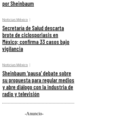
por Sheinbaum
Noticias México
Secretaría de Salud descarta
brote de ciclosporiasis en
México; confirma 33 casos bajo
vigilancia
Noticias México
Sheinbaum ‘pausa’ debate sobre
su propuesta para regular medios
y abre diálogo con la industria de
radio y televisión
-Anuncio-