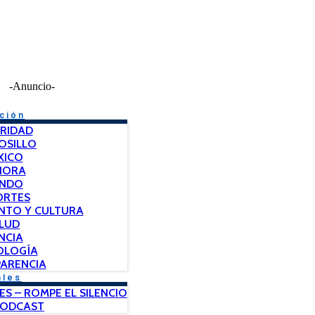
-Anuncio-
ción
RIDAD
OSILLO
XICO
NORA
NDO
ORTES
NTO Y CULTURA
LUD
NCIA
OLOGÍA
ARENCIA
ales
ES – ROMPE EL SILENCIO
PODCAST