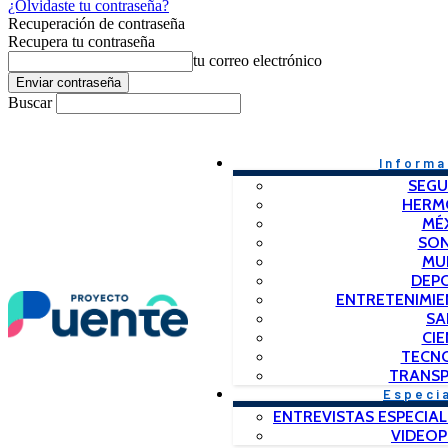
¿Olvidaste tu contraseña?
Recuperación de contraseña
Recupera tu contraseña
tu correo electrónico
Buscar
Informa
SEGU
HERM
MÉ
SO
MU
DEP
ENTRETENIMIE
SA
CIE
TECN
TRANSP
Especi
ENTREVISTAS ESPECIAL
VIDEO