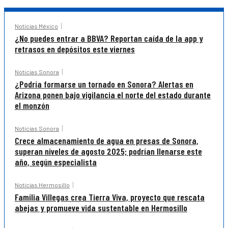
Noticias México
¿No puedes entrar a BBVA? Reportan caída de la app y
retrasos en depósitos este viernes
Noticias Sonora
¿Podría formarse un tornado en Sonora? Alertas en
Arizona ponen bajo vigilancia el norte del estado durante
el monzón
Noticias Sonora
Crece almacenamiento de agua en presas de Sonora,
superan niveles de agosto 2025; podrían llenarse este
año, según especialista
Noticias Hermosillo
Familia Villegas crea Tierra Viva, proyecto que rescata
abejas y promueve vida sustentable en Hermosillo