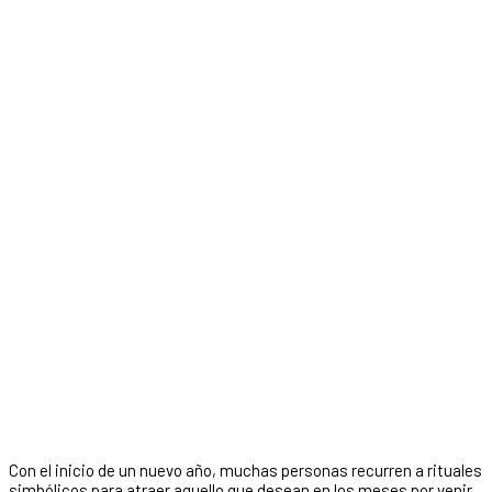
Con el inicio de un nuevo año, muchas personas recurren a rituales
simbólicos para atraer aquello que desean en los meses por venir,