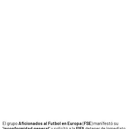
El grupo
Aficionados al Futbol en Europa
(
FSE
) manifestó su
“
inconformidad general
” y solicitó a la
FIFA
detener
de inmediato