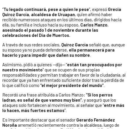
“
Tu legado continuará, pese a quien le pese
”, expresó
Grecia
Quiroz García
,
alcaldesa de Uruapan
, quien afirmó haber
recibido numerosos ataques en los últimos días, dirigidos hacia
ella, su familia e incluso hacia su esposo,
Carlos Manzo
,
asesinado el pasado
1 de noviembre durante las
celebraciones del Día de Muertos.
A través de sus redes sociales,
Quiroz García
señaló que, aunque
su esposo ya no pueda defenderse,
ella permanecerá para
hacerlo y para impedir que dañen su nombre
.
Asimismo, pidió a quienes —dijo— “
están tan preocupados por
nuestro movimiento
” que se ocupen de sus propias
responsabilidades y permitan trabajar en favor de la ciudadanía, al
recordar que ya han enfrentado suficiente dolor tras la pérdida de
lo que calificó como
“el mejor presidente del mundo”
.
Recordó una frase atribuida a Carlos Manzo:
“Si los perros
ladran, es señal de que vamos muy bien”
, y aseguró que los
ataques solo fortalecen al movimiento, al señalar que “
entre más
lo hacen, más fuertes estamos
”.
Es importante destacar que el senador
Gerardo Fernández
Noroña
arremetió recientemente contra la alcaldesa, luego de