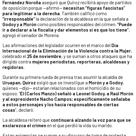
Fernández Noroña
aseguró que Quiroz recibirá apoyo de partidos
de oposición porque —afirmó—
necesitan “figuras fascistas”
para legitimar a la derecha
. También calificó como
“irresponsable”
la declaración de la alcaldesa en la que señala a
Godoy y a Morón
como posibles responsables del crimen.
“Puede
ir a declarar a la fiscalía y dar elementos si es que los tiene”
,
agregó el senador de Morena.
Las afirmaciones del legislador ocurren en el marco del
Día
Internacional de la Eliminación de la Violencia contra la Mujer
,
celebrado el
25 de noviembre
, y se suman a otros ataques que ha
dirigido contra
mujeres periodistas, reporteras, alcaldesas y
regidoras.
Durante su primera rueda de prensa tras asumir la alcaldía de
Uruapan, Quiroz
exigió que se investigue a
Morón y a Godoy
,
quienes —dijo— estarían relacionados con el homicidio de su
esposo. “
Él (Carlos Manzo) señaló a Leonel Godoy, a Raúl Morón
y al expresidente Nacho Campos; específicamente señalaba
a estos personajes y los hacía responsables de ciertas
cosas
”, declaró.
La alcaldesa reiteró que
continuará alzando la voz para que se
esclarezca el crimen
en el que perdió la vida su marido.
Estas exigencias se suman a su discurso de toma de protesta,