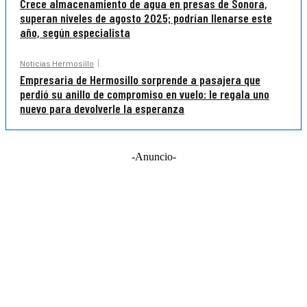
Crece almacenamiento de agua en presas de Sonora,
superan niveles de agosto 2025; podrían llenarse este
año, según especialista
Noticias Hermosillo
Empresaria de Hermosillo sorprende a pasajera que
perdió su anillo de compromiso en vuelo: le regala uno
nuevo para devolverle la esperanza
-Anuncio-