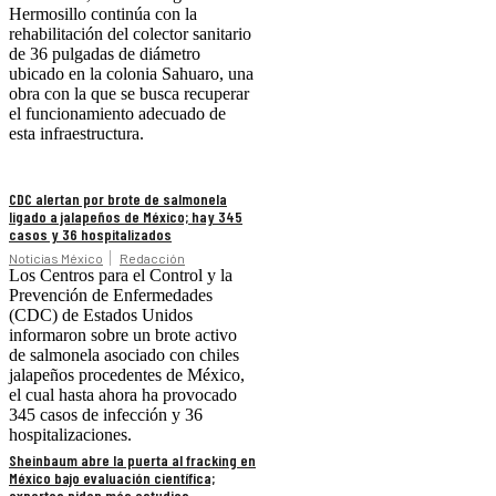
Hermosillo continúa con la
rehabilitación del colector sanitario
de 36 pulgadas de diámetro
ubicado en la colonia Sahuaro, una
obra con la que se busca recuperar
el funcionamiento adecuado de
esta infraestructura.
CDC alertan por brote de salmonela
ligado a jalapeños de México; hay 345
casos y 36 hospitalizados
Noticias México
Redacción
Los Centros para el Control y la
Prevención de Enfermedades
(CDC) de Estados Unidos
informaron sobre un brote activo
de salmonela asociado con chiles
jalapeños procedentes de México,
el cual hasta ahora ha provocado
345 casos de infección y 36
hospitalizaciones.
Sheinbaum abre la puerta al fracking en
México bajo evaluación científica;
expertos piden más estudios