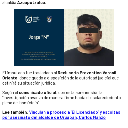
alcaldía
Azcapotzalco
.
El imputado fue trasladado al
Reclusorio Preventivo Varonil
Oriente
, donde quedó a disposición de la autoridad judicial que
definirá su situación jurídica.
Según el
comunicado oficial
, con esta aprehensión la
“investigación avanza de manera firme hacia el esclarecimiento
pleno del homicidio”.
Lee también:
Vinculan a proceso a ‘El Licenciado’ y escoltas
por asesinato del alcalde de Uruapan, Carlos Manzo