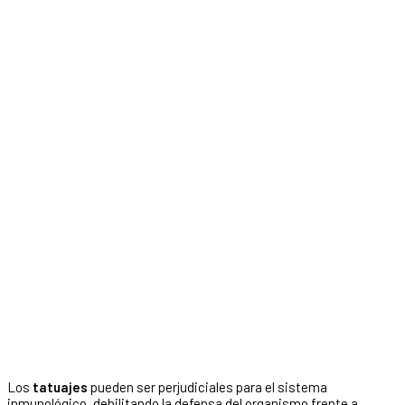
Los
tatuajes
pueden ser perjudiciales para el sistema
inmunológico, debilitando la defensa del organismo frente a