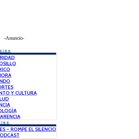
-Anuncio-
ción
RIDAD
OSILLO
XICO
NORA
NDO
ORTES
NTO Y CULTURA
LUD
NCIA
OLOGÍA
ARENCIA
ales
ES – ROMPE EL SILENCIO
PODCAST