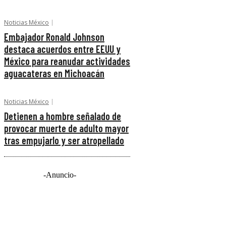
Noticias México
Embajador Ronald Johnson
destaca acuerdos entre EEUU y
México para reanudar actividades
aguacateras en Michoacán
Noticias México
Detienen a hombre señalado de
provocar muerte de adulto mayor
tras empujarlo y ser atropellado
-Anuncio-