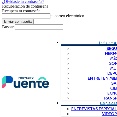
¿Olvidaste tu contraseña?
Recuperación de contraseña
Recupera tu contraseña
tu correo electrónico
Buscar
Informa
SEGU
HERM
MÉ
SO
MU
DEP
ENTRETENIMIE
SA
CIE
TECN
TRANSP
Especi
ENTREVISTAS ESPECIAL
VIDEO