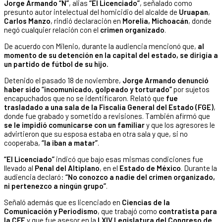
Jorge Armando “N”
, alias
“El Licenciado”
, señalado como
presunto autor intelectual del homicidio del alcalde de
Uruapan
,
Carlos Manzo
, rindió declaración en
Morelia, Michoacán
, donde
negó cualquier relación con el
crimen organizado
.
De acuerdo con Milenio, durante la audiencia mencionó que,
al
momento de su detención en la capital del estado, se dirigía a
un partido de fútbol de su hijo.
Detenido el pasado 18 de noviembre,
Jorge Armando denunció
haber sido “incomunicado, golpeado y torturado”
por sujetos
encapuchados que no se identificaron. Relató que
fue
trasladado a una sala de la Fiscalía General del Estado (FGE)
,
donde fue grabado y sometido a revisiones. También afirmó que
se le impidió comunicarse con un familiar
y que los agresores le
advirtieron que su esposa estaba en otra sala y que, si no
cooperaba,
“la iban a matar”
.
“El Licenciado”
indicó que bajo esas mismas condiciones fue
llevado al
Penal del Altiplano
, en el
Estado de México
. Durante la
audiencia declaró:
“No conozco a nadie del crimen organizado,
ni pertenezco a ningún grupo”
.
Señaló además que es licenciado en
Ciencias de la
Comunicación
y Periodismo
, que trabajó como
contratista para
la
CFE
y que fue asesor en la
LXIV Legislatura del Congreso de