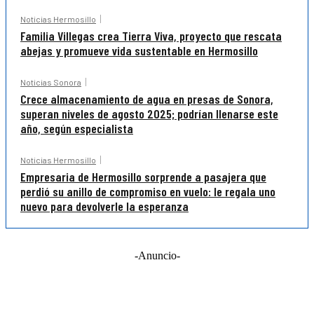
Noticias Hermosillo
Familia Villegas crea Tierra Viva, proyecto que rescata
abejas y promueve vida sustentable en Hermosillo
Noticias Sonora
Crece almacenamiento de agua en presas de Sonora,
superan niveles de agosto 2025; podrían llenarse este
año, según especialista
Noticias Hermosillo
Empresaria de Hermosillo sorprende a pasajera que
perdió su anillo de compromiso en vuelo: le regala uno
nuevo para devolverle la esperanza
-Anuncio-