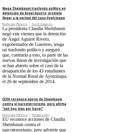
Niega Sheinbaum trasfondo político en
detención de Ángel Aguirre; promete
llegar a la verdad del caso Ayotzinapa
Noticias México
Sin Embargo
La presidenta Claudia Sheinbaum
negó este viernes que la detención
de Ángel Aguirre Rivero,
exgobernador de Guerrero, tenga
un trasfondo político y aseguró
que, contrario a esto, es parte de las
nuevas líneas de investigación que
se han abierto sobre el caso de la
desaparición de los 43 estudiantes
de la Normal Rural de Ayotzinapa,
el 26 de septiembre de 2014.
EEUU reconoce apoyo de Sheinbaum
contra el narcoterrorismo, pero afirma
“aún hay más por hacer”
Noticias México
Redacción
EU reconoce acciones de Claudia
Sheinbaum contra el
narcoterrorismo, pero advierte que