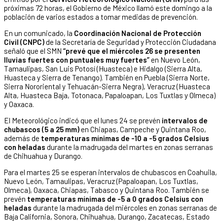
próximas 72 horas, el Gobierno de México llamó este domingo a la
población de varios estados a tomar medidas de prevención.
En un comunicado, la
Coordinación Nacional de Protección
Civil (CNPC)
de la Secretaría de Seguridad y Protección Ciudadana
señaló que el SMN
“prevé que el miércoles 26 se presenten
lluvias fuertes con puntuales muy fuertes”
en Nuevo León,
Tamaulipas, San Luis Potosí (Huasteca) e Hidalgo (Sierra Alta,
Huasteca y Sierra de Tenango). También en Puebla (Sierra Norte,
Sierra Nororiental y Tehuacán-Sierra Negra), Veracruz (Huasteca
Alta, Huasteca Baja, Totonaca, Papaloapan, Los Tuxtlas y Olmeca)
y Oaxaca.
El Meteorológico indicó que el lunes 24 se prevén
intervalos de
chubascos (5 a 25 mm)
en Chiapas, Campeche y Quintana Roo,
además de
temperaturas mínimas de -10 a -5 grados Celsius
con heladas
durante la madrugada del martes en zonas serranas
de Chihuahua y Durango.
Para el martes 25 se esperan intervalos de chubascos en Coahuila,
Nuevo León, Tamaulipas, Veracruz (Papaloapan, Los Tuxtlas,
Olmeca), Oaxaca, Chiapas, Tabasco y Quintana Roo. También se
prevén
temperaturas mínimas de -5 a 0 grados Celsius con
heladas
durante la madrugada del miércoles en zonas serranas de
Baja California, Sonora, Chihuahua, Durango, Zacatecas, Estado