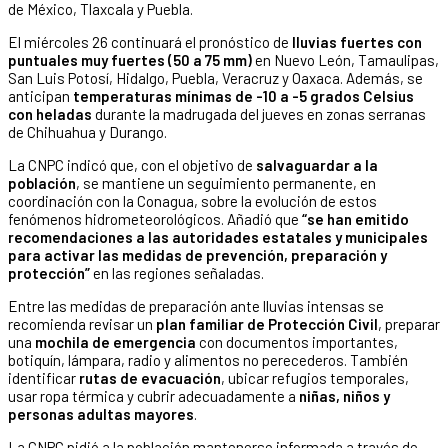
de México, Tlaxcala y Puebla.
El miércoles 26 continuará el pronóstico de
lluvias fuertes con
puntuales muy fuertes (50 a 75 mm)
en Nuevo León, Tamaulipas,
San Luis Potosí, Hidalgo, Puebla, Veracruz y Oaxaca. Además, se
anticipan
temperaturas mínimas de -10 a -5 grados Celsius
con heladas
durante la madrugada del jueves en zonas serranas
de Chihuahua y Durango.
La CNPC indicó que, con el objetivo de
salvaguardar a la
población
, se mantiene un seguimiento permanente, en
coordinación con la Conagua, sobre la evolución de estos
fenómenos hidrometeorológicos. Añadió que
“se han emitido
recomendaciones a las autoridades estatales y municipales
para activar las medidas de prevención, preparación y
protección”
en las regiones señaladas.
Entre las medidas de preparación ante lluvias intensas se
recomienda revisar un
plan familiar de Protección Civil
, preparar
una
mochila de emergencia
con documentos importantes,
botiquín, lámpara, radio y alimentos no perecederos. También
identificar
rutas de evacuación
, ubicar refugios temporales,
usar ropa térmica y cubrir adecuadamente a
niñas, niños y
personas adultas mayores
.
La CNPC pidió a la población mantenerse informada a través de