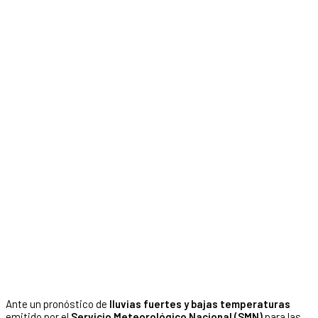
Ante un pronóstico de
lluvias fuertes y bajas temperaturas
emitido por el
Servicio Meteorológico Nacional (SMN)
para las