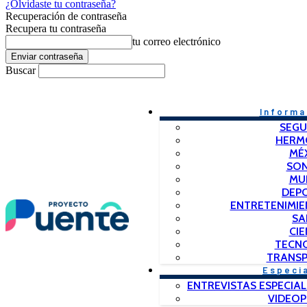
¿Olvidaste tu contraseña?
Recuperación de contraseña
Recupera tu contraseña
tu correo electrónico
Buscar
Informa
SEGU
HERM
MÉ
SO
MU
DEP
ENTRETENIMIE
SA
CIE
TECN
TRANSP
Especi
ENTREVISTAS ESPECIAL
VIDEO