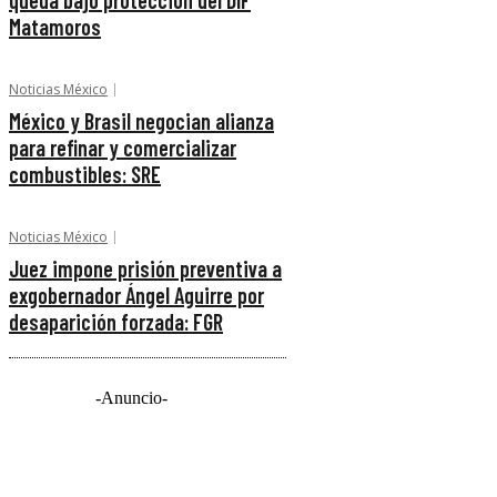
queda bajo protección del DIF
Matamoros
Noticias México
México y Brasil negocian alianza
para refinar y comercializar
combustibles: SRE
Noticias México
Juez impone prisión preventiva a
exgobernador Ángel Aguirre por
desaparición forzada: FGR
-Anuncio-