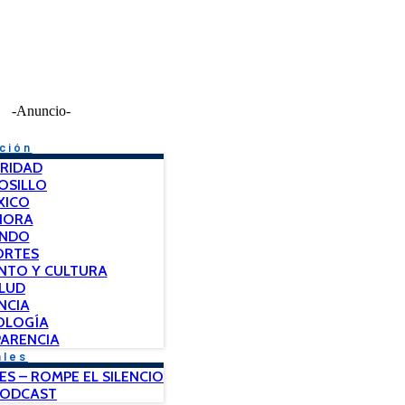
-Anuncio-
ción
RIDAD
OSILLO
XICO
NORA
NDO
ORTES
NTO Y CULTURA
LUD
NCIA
OLOGÍA
ARENCIA
ales
ES – ROMPE EL SILENCIO
PODCAST