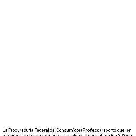
La Procuraduría Federal del Consumidor (
Profeco
) reportó que, en
el marco del operativo especial desplegado por el
Buen Fin 2025
se