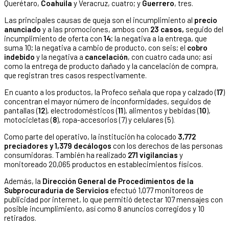
Querétaro,
Coahuila
y Veracruz, cuatro; y
Guerrero
, tres.
Las principales causas de queja son el incumplimiento al
precio
anunciado
y a las promociones, ambos con
23 casos,
seguido del
incumplimiento de oferta con
14
; la negativa a la entrega, que
suma 10; la negativa a cambio de producto, con seis; el
cobro
indebido
y la negativa a
cancelación
, con cuatro cada uno; así
como la entrega de producto dañado y la cancelación de compra,
que registran tres casos respectivamente.
En cuanto a los productos, la Profeco señala que ropa y calzado (
17
)
concentran el mayor número de inconformidades, seguidos de
pantallas (
12
), electrodomésticos (
11
), alimentos y bebidas (
10
),
motocicletas (
8
), ropa-accesorios (7) y celulares (5).
Como parte del operativo, la institución ha colocado
3,772
preciadores y 1,379 decálogos
con los derechos de las personas
consumidoras. También ha realizado
271 vigilancias
y
monitoreado 20,065 productos en establecimientos físicos.
Además, la
Dirección General de Procedimientos de la
Subprocuraduría de Servicios
efectuó 1,077 monitoreos de
publicidad por internet, lo que permitió detectar 107 mensajes con
posible incumplimiento, así como 8 anuncios corregidos y 10
retirados.