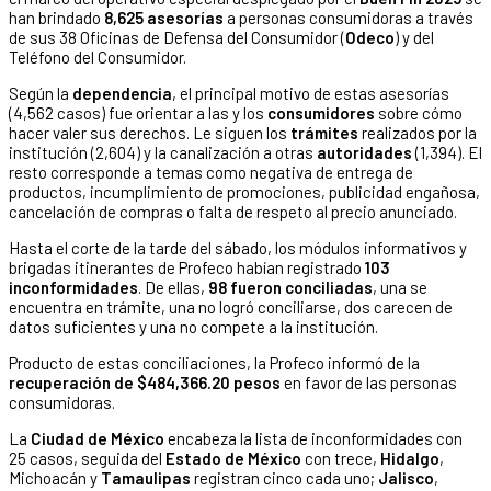
han brindado
8,625 asesorías
a personas consumidoras a través
de sus 38 Oficinas de Defensa del Consumidor (
Odeco
) y del
Teléfono del Consumidor.
Según la
dependencia
, el principal motivo de estas asesorías
(4,562 casos) fue orientar a las y los
consumidores
sobre cómo
hacer valer sus derechos. Le siguen los
trámites
realizados por la
institución (2,604) y la canalización a otras
autoridades
(1,394). El
resto corresponde a temas como negativa de entrega de
productos, incumplimiento de promociones, publicidad engañosa,
cancelación de compras o falta de respeto al precio anunciado.
Hasta el corte de la tarde del sábado, los módulos informativos y
brigadas itinerantes de Profeco habían registrado
103
inconformidades
. De ellas,
98 fueron conciliadas
, una se
encuentra en trámite, una no logró conciliarse, dos carecen de
datos suficientes y una no compete a la institución.
Producto de estas conciliaciones, la Profeco informó de la
recuperación de $484,366.20 pesos
en favor de las personas
consumidoras.
La
Ciudad de México
encabeza la lista de inconformidades con
25 casos, seguida del
Estado de México
con trece,
Hidalgo
,
Michoacán y
Tamaulipas
registran cinco cada uno;
Jalisco
,