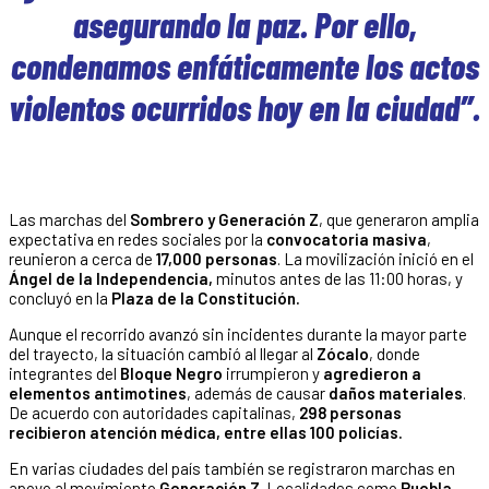
asegurando la paz. Por ello,
condenamos enfáticamente los actos
violentos ocurridos hoy en la ciudad”.
Las marchas del
Sombrero y Generación Z
, que generaron amplia
expectativa en redes sociales por la
convocatoria masiva
,
reunieron a cerca de
17,000 personas
. La movilización inició en el
Ángel de la Independencia,
minutos antes de las 11:00 horas, y
concluyó en la
Plaza de la Constitución.
Aunque el recorrido avanzó sin incidentes durante la mayor parte
del trayecto, la situación cambió al llegar al
Zócalo
, donde
integrantes del
Bloque Negro
irrumpieron y
agredieron a
elementos antimotines
, además de causar
daños materiales
.
De acuerdo con autoridades capitalinas,
298 personas
recibieron atención médica, entre ellas 100 policías.
En varias ciudades del país también se registraron marchas en
apoyo al movimiento
Generación Z
. Localidades como
Puebla,