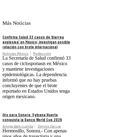
Más Noticias
Confirma Salud 33 casos de ‘diarrea
explosiva’ en México; investigan posible
relación con brote internacional
Noticias México
Redacción
La Secretaría de Salud confirmó 33
casos de ciclosporiasis en México
y mantiene investigaciones
epidemiológicas. La dependencia
informó que no hay pruebas
concluyentes de que el brote
reportado en Estados Unidos tenga
origen mexicano.
Oro para Sonora: Sylvana Huerta
conquista la Dance World Cup 2026
Amiga date cuenta
Dennis Garcia
Hermosillo, Sonora.- Con apenas
unos años de trayectoria y una