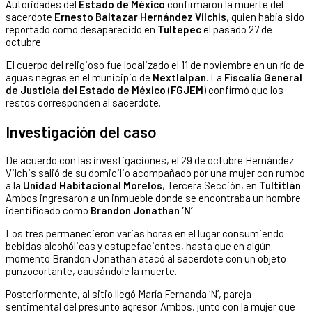
Autoridades del
Estado de México
confirmaron la muerte del
sacerdote
Ernesto Baltazar Hernández Vilchis
, quien había sido
reportado como desaparecido en
Tultepec
el pasado 27 de
octubre.
El cuerpo del religioso fue localizado el 11 de noviembre en un río de
aguas negras en el municipio de
Nextlalpan
. La
Fiscalía General
de Justicia del Estado de México
(
FGJEM
) confirmó que los
restos corresponden al sacerdote.
Investigación del caso
De acuerdo con las investigaciones, el 29 de octubre Hernández
Vilchis salió de su domicilio acompañado por una mujer con rumbo
a la
Unidad Habitacional Morelos
, Tercera Sección, en
Tultitlán
.
Ambos ingresaron a un inmueble donde se encontraba un hombre
identificado como
Brandon Jonathan ‘N’
.
Los tres permanecieron varias horas en el lugar consumiendo
bebidas alcohólicas y estupefacientes, hasta que en algún
momento Brandon Jonathan atacó al sacerdote con un objeto
punzocortante, causándole la muerte.
Posteriormente, al sitio llegó María Fernanda ‘N’, pareja
sentimental del presunto agresor. Ambos, junto con la mujer que