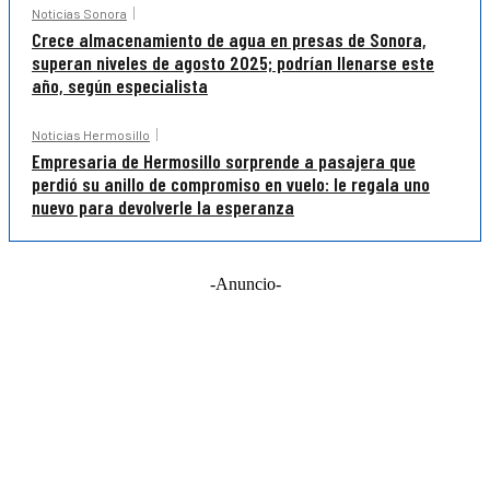
Noticias Sonora
Crece almacenamiento de agua en presas de Sonora,
superan niveles de agosto 2025; podrían llenarse este
año, según especialista
Noticias Hermosillo
Empresaria de Hermosillo sorprende a pasajera que
perdió su anillo de compromiso en vuelo: le regala uno
nuevo para devolverle la esperanza
-Anuncio-