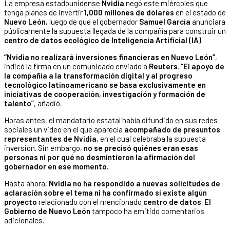
La empresa estadounidense
Nvidia
negó este miércoles que
tenga planes de invertir
1,000 millones de dólares
en el estado de
Nuevo León
, luego de que el gobernador
Samuel García
anunciara
públicamente la supuesta llegada de la compañía para construir un
centro de datos ecológico de Inteligencia Artificial (IA)
.
“Nvidia no realizará inversiones financieras en Nuevo León”
,
indicó la firma en un comunicado enviado a
Reuters
.
“El apoyo de
la compañía a la transformación digital y al progreso
tecnológico latinoamericano se basa exclusivamente en
iniciativas de cooperación, investigación y formación de
talento”
, añadió.
Horas antes, el mandatario estatal había difundido en sus redes
sociales un video en el que aparecía
acompañado de presuntos
representantes de Nvidia
, en el cual celebraba la supuesta
inversión. Sin embargo,
no se precisó quiénes eran esas
personas ni por qué no desmintieron la afirmación del
gobernador en ese momento.
Hasta ahora,
Nvidia
no ha respondido a nuevas solicitudes de
aclaración sobre el tema ni ha confirmado si existe algún
proyecto
relacionado con el mencionado
centro de datos
.
El
Gobierno de Nuevo León
tampoco ha emitido comentarios
adicionales.