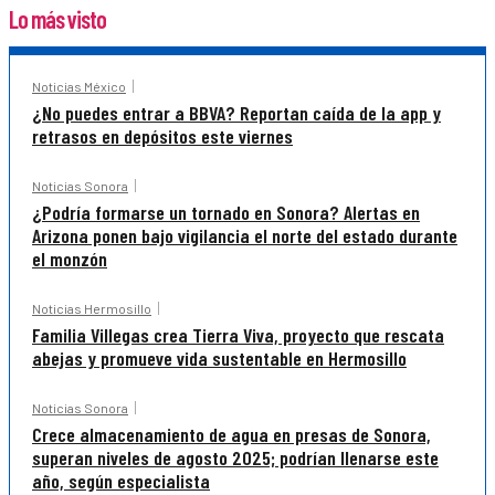
Lo más visto
Noticias México
¿No puedes entrar a BBVA? Reportan caída de la app y
retrasos en depósitos este viernes
Noticias Sonora
¿Podría formarse un tornado en Sonora? Alertas en
Arizona ponen bajo vigilancia el norte del estado durante
el monzón
Noticias Hermosillo
Familia Villegas crea Tierra Viva, proyecto que rescata
abejas y promueve vida sustentable en Hermosillo
Noticias Sonora
Crece almacenamiento de agua en presas de Sonora,
superan niveles de agosto 2025; podrían llenarse este
año, según especialista