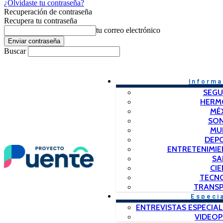
¿Olvidaste tu contraseña?
Recuperación de contraseña
Recupera tu contraseña
tu correo electrónico
Buscar
Informa
SEGU
HERM
MÉ
SO
MU
DEP
ENTRETENIMIE
SA
CIE
TECN
TRANSP
Especi
ENTREVISTAS ESPECIAL
VIDEO