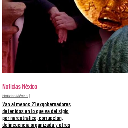
Noticias México
Noticias México
Van al menos 21 exgobernadores
detenidos en lo que va del siglo
por narcotráfico, corrupción,
delincuencia organizada y otros