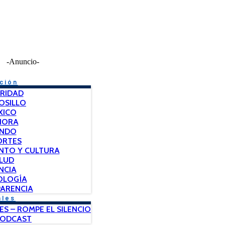
-Anuncio-
ción
RIDAD
OSILLO
XICO
NORA
NDO
ORTES
NTO Y CULTURA
LUD
NCIA
OLOGÍA
ARENCIA
ales
ES – ROMPE EL SILENCIO
PODCAST