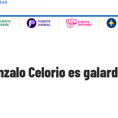
idad
zalo Celorio es galar