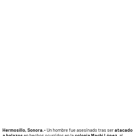
Hermosillo, Sonora.-
Un hombre fue asesinado tras ser
atacado
a balazos
en hechos ocurridos en la
colonia Machi López
, al