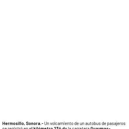
Hermosillo, Sonora.-
Un volcamiento de un autobus de pasajeros
se registró en e
l kilómetro 234 d
e la carretera
Guaymas-