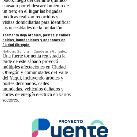
Naco, luego del derrame químico
causado por el descarrilamiento de
un tren; en el lugar las brigadas
médicas realizan recorridos y
visitas domiciliarias para identificar
las necesidades de la población.
Tormenta deja árboles, postes y cables
caídos, inundaciones y apagones en
Ciudad Obregón
Noticias Sonora
Candelaria González
Una fuerte tormenta registrada la
tarde de este sábado provocó
múltiples afectaciones en Ciudad
Obregón y comunidades del Valle
del Yaqui, incluyendo árboles y
postes derribados, calles
inundadas, vehículos dañados y
cortes de energía eléctrica en varios
sectores.