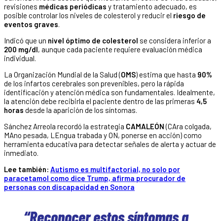
revisiones
médicas periódicas
y tratamiento adecuado, es
posible controlar los niveles de colesterol y reducir el
riesgo de
eventos graves
.
Indicó que un
nivel óptimo de colesterol
se considera inferior a
200 mg/dl
, aunque cada paciente requiere evaluación médica
individual.
La Organización Mundial de la Salud (
OMS
) estima que hasta
90%
de los infartos cerebrales son prevenibles, pero la rápida
identificación y atención médica son fundamentales. Idealmente,
la atención debe recibirla el paciente dentro de las primeras
4,5
horas
desde la aparición de los síntomas.
Sánchez Arreola recordó la estrategia
CAMALEÓN
(CAra colgada,
MAno pesada, LEngua trabada y ON, ponerse en acción) como
herramienta educativa para detectar señales de alerta y actuar de
inmediato.
Lee también:
Autismo es multifactorial, no solo por
paracetamol como dice Trump, afirma procurador de
personas con discapacidad en Sonora
“Reconocer estos síntomas a