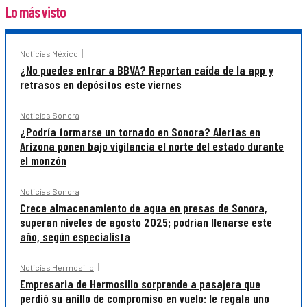
Lo más visto
Noticias México
¿No puedes entrar a BBVA? Reportan caída de la app y
retrasos en depósitos este viernes
Noticias Sonora
¿Podría formarse un tornado en Sonora? Alertas en
Arizona ponen bajo vigilancia el norte del estado durante
el monzón
Noticias Sonora
Crece almacenamiento de agua en presas de Sonora,
superan niveles de agosto 2025; podrían llenarse este
año, según especialista
Noticias Hermosillo
Empresaria de Hermosillo sorprende a pasajera que
perdió su anillo de compromiso en vuelo: le regala uno