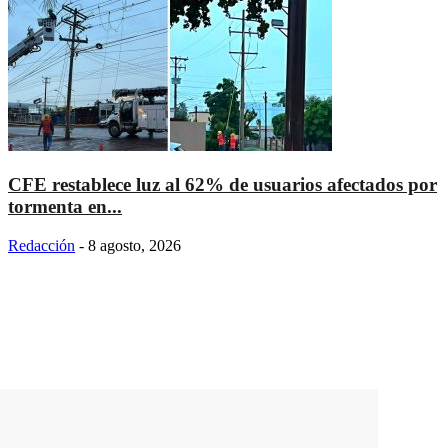
CFE restablece luz al 62% de usuarios afectados por
tormenta en...
Redacción
-
8 agosto, 2026