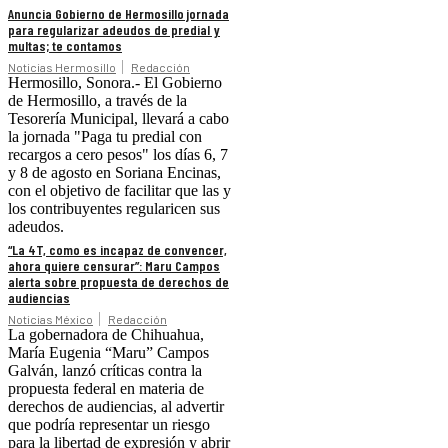
Anuncia Gobierno de Hermosillo jornada
para regularizar adeudos de predial y
multas; te contamos
Noticias Hermosillo
Redacción
Hermosillo, Sonora.- El Gobierno
de Hermosillo, a través de la
Tesorería Municipal, llevará a cabo
la jornada "Paga tu predial con
recargos a cero pesos" los días 6, 7
y 8 de agosto en Soriana Encinas,
con el objetivo de facilitar que las y
los contribuyentes regularicen sus
adeudos.
“La 4T, como es incapaz de convencer,
ahora quiere censurar”: Maru Campos
alerta sobre propuesta de derechos de
audiencias
Noticias México
Redacción
La gobernadora de Chihuahua,
María Eugenia “Maru” Campos
Galván, lanzó críticas contra la
propuesta federal en materia de
derechos de audiencias, al advertir
que podría representar un riesgo
para la libertad de expresión y abrir