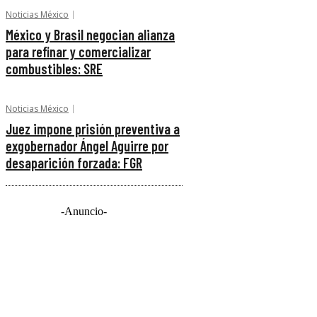
Noticias México
México y Brasil negocian alianza
para refinar y comercializar
combustibles: SRE
Noticias México
Juez impone prisión preventiva a
exgobernador Ángel Aguirre por
desaparición forzada: FGR
-Anuncio-