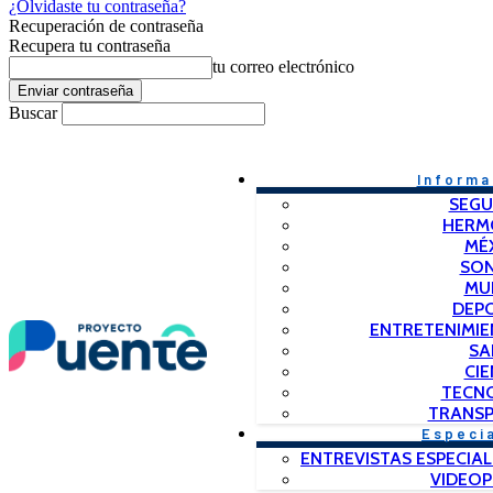
¿Olvidaste tu contraseña?
Recuperación de contraseña
Recupera tu contraseña
tu correo electrónico
Buscar
Informa
SEGU
HERM
MÉ
SO
MU
DEP
ENTRETENIMIE
SA
CIE
TECN
TRANSP
Especi
ENTREVISTAS ESPECIAL
VIDEO