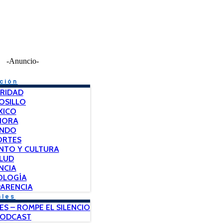
-Anuncio-
ción
RIDAD
OSILLO
XICO
NORA
NDO
ORTES
NTO Y CULTURA
LUD
NCIA
OLOGÍA
ARENCIA
ales
ES – ROMPE EL SILENCIO
PODCAST