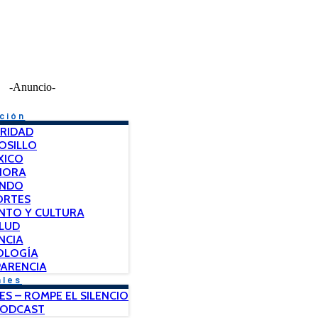
-Anuncio-
ción
RIDAD
OSILLO
XICO
NORA
NDO
ORTES
NTO Y CULTURA
LUD
NCIA
OLOGÍA
ARENCIA
ales
ES – ROMPE EL SILENCIO
PODCAST