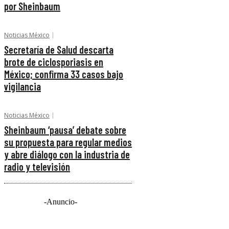
por Sheinbaum
Noticias México
Secretaría de Salud descarta
brote de ciclosporiasis en
México; confirma 33 casos bajo
vigilancia
Noticias México
Sheinbaum ‘pausa’ debate sobre
su propuesta para regular medios
y abre diálogo con la industria de
radio y televisión
-Anuncio-