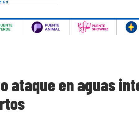
idad
 ataque en aguas int
rtos