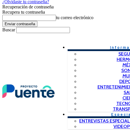
¿Olvidaste tu contraseña?
Recuperación de contraseña
Recupera tu contraseña
tu correo electrónico
Buscar
Informa
SEGU
HERM
MÉ
SO
MU
DEP
ENTRETENIMIE
SA
CIE
TECN
TRANSP
Especi
ENTREVISTAS ESPECIAL
VIDEO