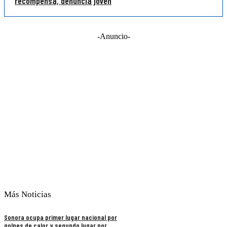
recompensa, denuncia joven
-Anuncio-
Más Noticias
Sonora ocupa primer lugar nacional por
golpes de calor y segundo lugar por