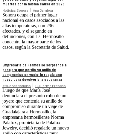
muertes por la misma causa en 2026
Noticias Sonora
Ana Gamboa
Sonora ocupa el primer lugar
nacional en casos asociados a las
altas temperaturas, con 296
afectados, y el segundo en
defunciones, con 17. Hermosillo
concentra la mayor parte de los
casos, según la Secretaría de Salud.
Empresaria de Hermosillo sorprende a
pasajera que perdió su anillo de
compromiso en vuelo: le regala uno
nuevo para devolverle la esperanza
#BuenasNoticias
Guillermo Frescas
Luego de que María José
denunciara el presunto robo de un
joyero que contenía su anillo de
compromiso durante un viaje de
Guadalajara a Hermosillo, la
empresaria hermosillense Norma
Palafox, propietaria de Palafox
Jewelry, decidió regalarle un nuevo
anillo con características muy