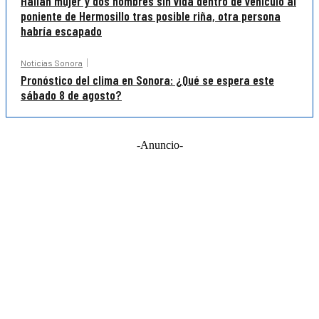
Hallan mujer y dos hombres sin vida dentro de vehículo al
poniente de Hermosillo tras posible riña, otra persona
habría escapado
Noticias Sonora
Pronóstico del clima en Sonora: ¿Qué se espera este
sábado 8 de agosto?
-Anuncio-