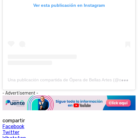
Ver esta publicación en Instagram
U
na publicación compartida de Ópera de Bellas Artes (@operadebellasartes)
- Advertisement -
compartir
Facebook
Twitter