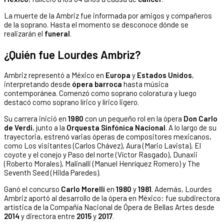
La muerte de la Ambriz fue informada por amigos y compañeros
de la soprano. Hasta el momento se desconoce dónde se
realizarán el
funeral
.
¿Quién fue Lourdes Ambriz?
Ambriz representó a México en
Europa
y
Estados Unidos
,
interpretando desde
ópera barroca
hasta música
contemporánea. Comenzó como soprano coloratura y luego
destacó como soprano lírico y lírico ligero.
Su carrera inició en
1980
con un pequeño rol en la ópera
Don Carlo
de Verdi
, junto a la
Orquesta Sinfónica Nacional
. A lo largo de su
trayectoria, estrenó varias óperas de compositores mexicanos,
como Los visitantes (Carlos Chávez), Aura (Mario Lavista), El
coyote y el conejo y Paso del norte (Víctor Rasgado), Dunaxii
(Roberto Morales), Malinalli (Manuel Henríquez Romero) y The
Seventh Seed (Hilda Paredes).
Ganó el concurso
Carlo Morelli
en
1980
y
1981
. Además, Lourdes
Ambriz aportó al desarrollo de la ópera en México: fue subdirectora
artística de la Compañía Nacional de Ópera de Bellas Artes desde
2014
y directora entre
2015
y
2017
.