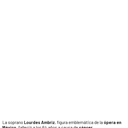
La soprano
Lourdes Ambriz
, figura emblemática de la
ópera en
México
, falleció a los 64 años a causa de
cáncer
.