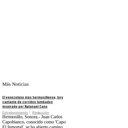
Más Noticias
El venezolano más hermosillense, hoy
cantante de corridos tumbados
inspirado por Natanael Cano
Entretenimiento
Redacción
Hermosillo, Sonora.- Juan Carlos
Capobianco, conocido como 'Capo
El Inmortal', se ha abierto camino