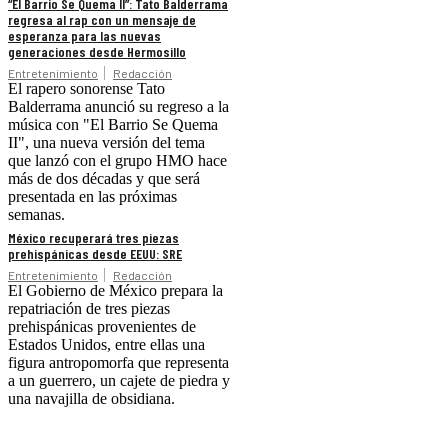
“El Barrio Se Quema II”: Tato Balderrama
regresa al rap con un mensaje de
esperanza para las nuevas
generaciones desde Hermosillo
Entretenimiento
Redacción
El rapero sonorense Tato
Balderrama anunció su regreso a la
música con "El Barrio Se Quema
II", una nueva versión del tema
que lanzó con el grupo HMO hace
más de dos décadas y que será
presentada en las próximas
semanas.
México recuperará tres piezas
prehispánicas desde EEUU: SRE
Entretenimiento
Redacción
El Gobierno de México prepara la
repatriación de tres piezas
prehispánicas provenientes de
Estados Unidos, entre ellas una
figura antropomorfa que representa
a un guerrero, un cajete de piedra y
una navajilla de obsidiana.