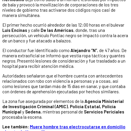
de bala y provocó la movilización de corporaciones de los tres
niveles de gobierno tras activarse dos códigos rojos casi de
manera simultánea.
El primer hecho ocurrió alrededor de las 12:00 horas en el bulevar
Luis Encinas
y calle
De las Américas
, donde, tras una
persecución, un vehículo Pontiac negro se impactó contra la acera
de un banco y fue atacado a balazos.
El conductor fue identificado como
Alejandro “N”
, de 47 años. De
manera extraoficial se informó que vestía ropa táctica y guantes
negros. Presentó lesiones de consideración y fue trasladado a un
hospital para recibir atención médica.
Autoridades señalaron que el hombre cuenta con antecedentes
relacionados con robo con violencia a personas y a cosas, así
como lesiones que tardan más de 15 días en sanar, y que contaba
con órdenes de aprehensión ejecutadas por hechos similares.
La zona fue asegurada por elementos de la
Agencia Ministerial
de Investigación Criminal (AMIC)
,
Policía Estatal, Policía
Municipal
y
Sedena
, mientras personal de
Servicios Periciales
procesaba la escena.
Lee también:
Muere hombre tras electrocutarse en domicilio