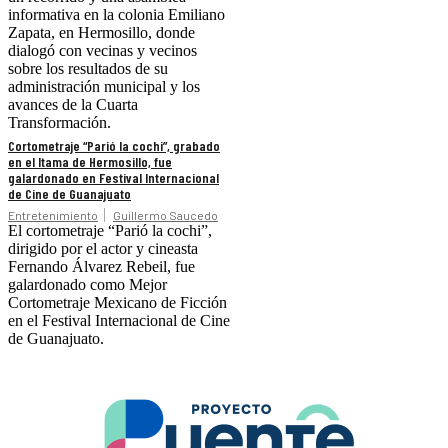
informativa en la colonia Emiliano
Zapata, en Hermosillo, donde
dialogó con vecinas y vecinos
sobre los resultados de su
administración municipal y los
avances de la Cuarta
Transformación.
Cortometraje “Parió la cochi”, grabado
en el Itama de Hermosillo, fue
galardonado en Festival Internacional
de Cine de Guanajuato
Entretenimiento
Guillermo Saucedo
El cortometraje “Parió la cochi”,
dirigido por el actor y cineasta
Fernando Álvarez Rebeil, fue
galardonado como Mejor
Cortometraje Mexicano de Ficción
en el Festival Internacional de Cine
de Guanajuato.