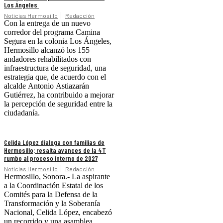
Los Ángeles
Noticias Hermosillo
Redacción
Con la entrega de un nuevo
corredor del programa Camina
Segura en la colonia Los Ángeles,
Hermosillo alcanzó los 155
andadores rehabilitados con
infraestructura de seguridad, una
estrategia que, de acuerdo con el
alcalde Antonio Astiazarán
Gutiérrez, ha contribuido a mejorar
la percepción de seguridad entre la
ciudadanía.
Celida López dialoga con familias de
Hermosillo; resalta avances de la 4T
rumbo al proceso interno de 2027
Noticias Hermosillo
Redacción
Hermosillo, Sonora.- La aspirante
a la Coordinación Estatal de los
Comités para la Defensa de la
Transformación y la Soberanía
Nacional, Celida López, encabezó
un recorrido y una asamblea