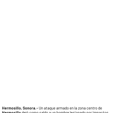
Hermosillo, Sonora.-
Un ataque armado en la zona centro de
Hermosillo
dejó como saldo a un hombre lesionado por impactos