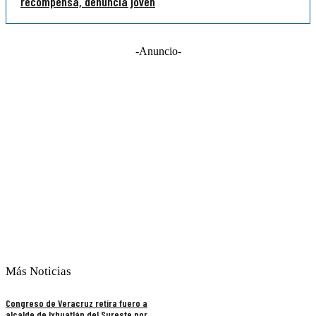
recompensa, denuncia joven
-Anuncio-
Más Noticias
Congreso de Veracruz retira fuero a
alcalde de Ixhuatlán del Sureste por