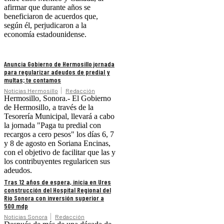
afirmar que durante años se
beneficiaron de acuerdos que,
según él, perjudicaron a la
economía estadounidense.
Anuncia Gobierno de Hermosillo jornada
para regularizar adeudos de predial y
multas; te contamos
Noticias Hermosillo
Redacción
Hermosillo, Sonora.- El Gobierno
de Hermosillo, a través de la
Tesorería Municipal, llevará a cabo
la jornada "Paga tu predial con
recargos a cero pesos" los días 6, 7
y 8 de agosto en Soriana Encinas,
con el objetivo de facilitar que las y
los contribuyentes regularicen sus
adeudos.
Tras 12 años de espera, inicia en Ures
construcción del Hospital Regional del
Río Sonora con inversión superior a
500 mdp
Noticias Sonora
Redacción