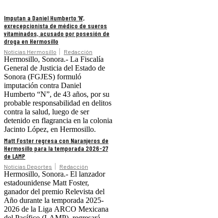
Imputan a Daniel Humberto ‘N’,
exrecepcionista de médico de sueros
vitaminados, acusado por posesión de
droga en Hermosillo
Noticias Hermosillo
Redacción
Hermosillo, Sonora.- La Fiscalía
General de Justicia del Estado de
Sonora (FGJES) formuló
imputación contra Daniel
Humberto “N”, de 43 años, por su
probable responsabilidad en delitos
contra la salud, luego de ser
detenido en flagrancia en la colonia
Jacinto López, en Hermosillo.
Matt Foster regresa con Naranjeros de
Hermosillo para la temporada 2026-27
de LAMP
Noticias Deportes
Redacción
Hermosillo, Sonora.- El lanzador
estadounidense Matt Foster,
ganador del premio Relevista del
Año durante la temporada 2025-
2026 de la Liga ARCO Mexicana
del Pacífico (LAMP), regresará