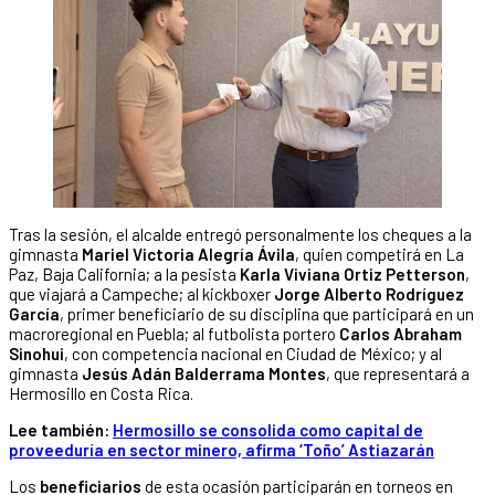
Tras la sesión, el alcalde entregó personalmente los cheques a la
gimnasta
Mariel Victoria Alegría Ávila
, quien competirá en La
Paz, Baja California; a la pesista
Karla Viviana Ortiz Petterson
,
que viajará a Campeche; al kickboxer
Jorge Alberto Rodríguez
García
, primer beneficiario de su disciplina que participará en un
macroregional en Puebla; al futbolista portero
Carlos Abraham
Sinohui
, con competencia nacional en Ciudad de México; y al
gimnasta
Jesús Adán Balderrama Montes
, que representará a
Hermosillo en Costa Rica.
Lee también:
Hermosillo se consolida como capital de
proveeduría en sector minero, afirma ‘Toño’ Astiazarán
Los
beneficiarios
de esta ocasión participarán en torneos en