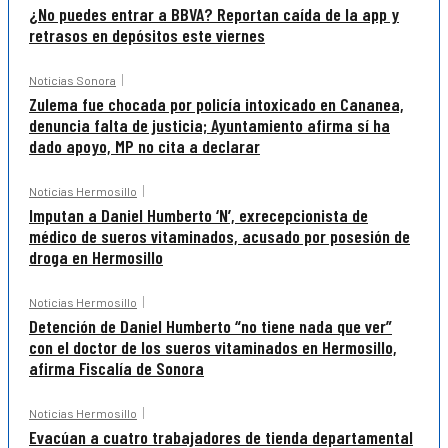
¿No puedes entrar a BBVA? Reportan caída de la app y
retrasos en depósitos este viernes
Noticias Sonora
Zulema fue chocada por policía intoxicado en Cananea,
denuncia falta de justicia; Ayuntamiento afirma sí ha
dado apoyo, MP no cita a declarar
Noticias Hermosillo
Imputan a Daniel Humberto ‘N’, exrecepcionista de
médico de sueros vitaminados, acusado por posesión de
droga en Hermosillo
Noticias Hermosillo
Detención de Daniel Humberto “no tiene nada que ver”
con el doctor de los sueros vitaminados en Hermosillo,
afirma Fiscalía de Sonora
Noticias Hermosillo
Evacúan a cuatro trabajadores de tienda departamental