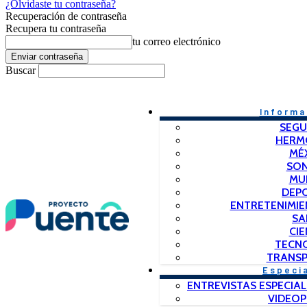
¿Olvidaste tu contraseña?
Recuperación de contraseña
Recupera tu contraseña
tu correo electrónico
Buscar
Informa
SEGU
HERM
MÉ
SO
MU
DEP
ENTRETENIMIE
SA
CIE
TECN
TRANSP
Especi
ENTREVISTAS ESPECIAL
VIDEO