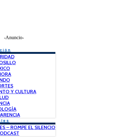
-Anuncio-
ción
RIDAD
OSILLO
XICO
NORA
NDO
ORTES
NTO Y CULTURA
LUD
NCIA
OLOGÍA
ARENCIA
ales
ES – ROMPE EL SILENCIO
PODCAST