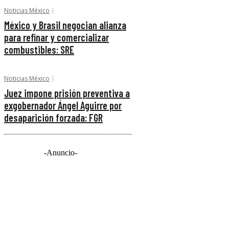
Noticias México
México y Brasil negocian alianza
para refinar y comercializar
combustibles: SRE
Noticias México
Juez impone prisión preventiva a
exgobernador Ángel Aguirre por
desaparición forzada: FGR
-Anuncio-