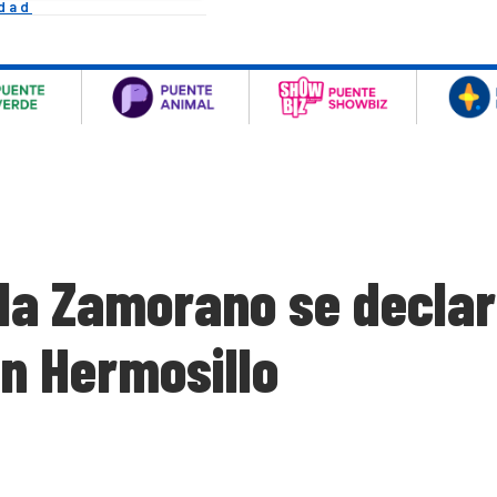
idad
ila Zamorano se declara
en Hermosillo