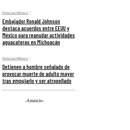
Noticias México
Embajador Ronald Johnson
destaca acuerdos entre EEUU y
México para reanudar actividades
aguacateras en Michoacán
Noticias México
Detienen a hombre señalado de
provocar muerte de adulto mayor
tras empujarlo y ser atropellado
-Anuncio-