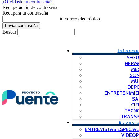
¿Olvidaste tu contraseña?
Recuperación de contraseña
Recupera tu contraseña
tu correo electrónico
Buscar
Informa
SEGU
HERM
MÉ
SO
MU
DEP
ENTRETENIMIE
SA
CIE
TECN
TRANSP
Especi
ENTREVISTAS ESPECIAL
VIDEO