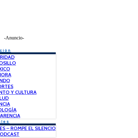
-Anuncio-
ción
RIDAD
OSILLO
XICO
NORA
NDO
ORTES
NTO Y CULTURA
LUD
NCIA
OLOGÍA
ARENCIA
ales
ES – ROMPE EL SILENCIO
PODCAST