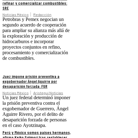
refinar y comercializar combustibles:
SRE
Noticias México
Redacción
Petrobras y Pemex negocian un
segundo acuerdo de cooperación
para ampliar su alianza más allá de
la exploración y producción de
hidrocarburos e incorporar
proyectos conjuntos en refino,
procesamiento y comercialización
de combustibles.
Juez impone prisión preventiva a
exgobernador Ángel Aguirre por
desaparición forzada: FGR
Noticias México
Aristegui Noticias
Un juez federal determinó imponer
la prisión preventiva contra el
exgobernador de Guerrero, Ángel
Aguirre Rivero, por el delito de
desaparición forzada de personas
en el caso Ayotzinapa.
Perú y México somos países hermanos,
afirma Keiko Fujimori tras restablecer