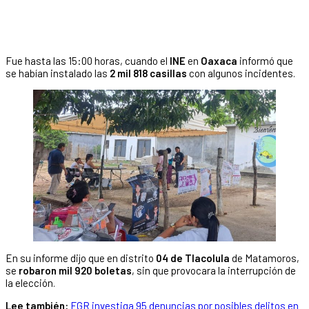
Fue hasta las 15:00 horas, cuando el
INE
en
Oaxaca
informó que
se habían instalado las
2 mil 818 casillas
con algunos incidentes.
En su informe dijo que en distrito
04 de Tlacolula
de Matamoros,
se
robaron mil 920 boletas
, sin que provocara la interrupción de
la elección.
Lee también:
FGR investiga 95 denuncias por posibles delitos en