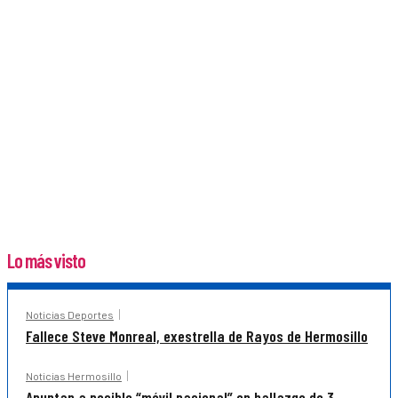
Lo más visto
Noticias Deportes
Fallece Steve Monreal, exestrella de Rayos de Hermosillo
Noticias Hermosillo
Apuntan a posible “móvil pasional” en hallazgo de 3