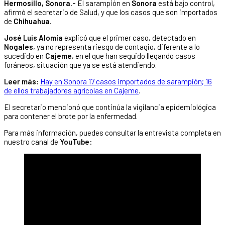
Hermosillo, Sonora.-
El sarampión en
Sonora
está bajo control,
afirmó el secretario de Salud, y que los casos que son importados
de
Chihuahua
.
José Luis Alomía
explicó que el primer caso, detectado en
Nogales
, ya no representa riesgo de contagio, diferente a lo
sucedido en
Cajeme
, en el que han seguido llegando casos
foráneos, situación que ya se está atendiendo.
Leer más:
Hay en Sonora 17 casos importados de sarampión; 16
de ellos trabajadores agrícolas en Cajeme
.
El secretario mencionó que continúa la vigilancia epidemiológica
para contener el brote por la enfermedad.
Para más información, puedes consultar la entrevista completa en
nuestro canal de
YouTube
: