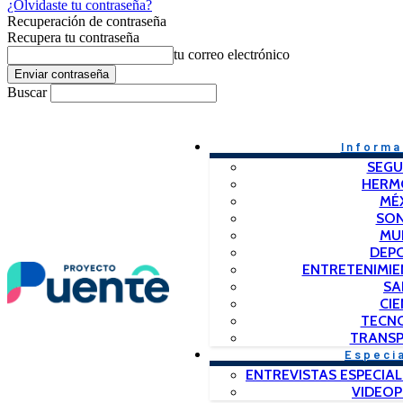
¿Olvidaste tu contraseña?
Recuperación de contraseña
Recupera tu contraseña
tu correo electrónico
Buscar
Informa
SEGU
HERM
MÉ
SO
MU
DEP
ENTRETENIMIE
SA
CIE
TECN
TRANSP
Especi
ENTREVISTAS ESPECIAL
VIDEO