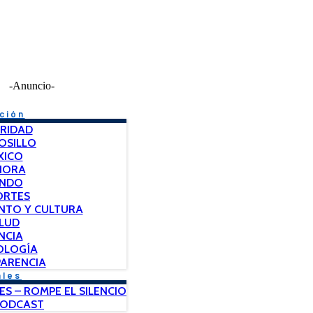
-Anuncio-
ción
RIDAD
OSILLO
XICO
NORA
NDO
ORTES
NTO Y CULTURA
LUD
NCIA
OLOGÍA
ARENCIA
ales
ES – ROMPE EL SILENCIO
PODCAST