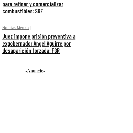
para refinar y comercializar
combustibles: SRE
Noticias México
Juez impone prisión preventiva a
exgobernador Ángel Aguirre por
desaparición forzada: FGR
-Anuncio-