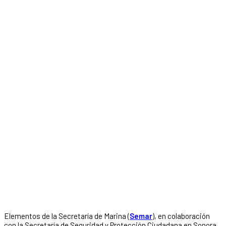
Elementos de la Secretaría de Marina (
Semar
), en colaboración
con la Secretaría de Seguridad y Protección Ciudadana en Sonora,