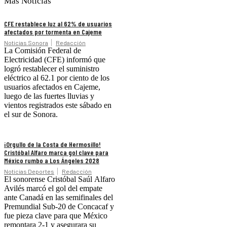
Más Noticias
CFE restablece luz al 62% de usuarios
afectados por tormenta en Cajeme
Noticias Sonora
Redacción
La Comisión Federal de
Electricidad (CFE) informó que
logró restablecer el suministro
eléctrico al 62.1 por ciento de los
usuarios afectados en Cajeme,
luego de las fuertes lluvias y
vientos registrados este sábado en
el sur de Sonora.
¡Orgullo de la Costa de Hermosillo!
Cristóbal Alfaro marca gol clave para
México rumbo a Los Ángeles 2028
Noticias Deportes
Redacción
El sonorense Cristóbal Saúl Alfaro
Avilés marcó el gol del empate
ante Canadá en las semifinales del
Premundial Sub-20 de Concacaf y
fue pieza clave para que México
remontara 2-1 y asegurara su