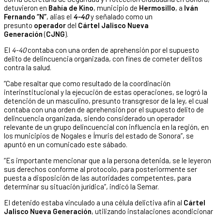
detuvieron en
Bahía de Kino
, municipio de
Hermosillo
, a
Iván
Fernando “N”
, alias el
4-40
y señalado como un
presunto
operador
del
Cártel Jalisco Nueva
Generación
(
CJNG
).
El
4-40
contaba con una orden de aprehensión por el supuesto
delito de delincuencia organizada, con fines de cometer delitos
contra la salud.
“Cabe resaltar que como resultado de la coordinación
interinstitucional y la ejecución de estas operaciones, se logró la
detención de un masculino, presunto transgresor de la ley, el cual
contaba con una orden de aprehensión por el supuesto delito de
delincuencia organizada, siendo considerado un operador
relevante de un grupo delincuencial con influencia en la región, en
los municipios de Nogales e Ímuris del estado de Sonora”, se
apuntó en un comunicado este sábado.
“Es importante mencionar que a la persona detenida, se le leyeron
sus derechos conforme al protocolo, para posteriormente ser
puesta a disposición de las autoridades competentes, para
determinar su situación jurídica”, indicó la Semar.
El detenido estaba vinculado a una célula delictiva afín al
Cártel
Jalisco Nueva Generación
, utilizando instalaciones acondicionar