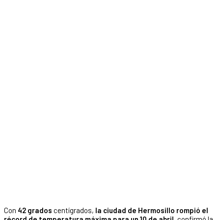
Con
42 grados
centígrados,
la ciudad de Hermosillo rompió el
récord de temperatura máxima para un 10 de abril
, confirmó la