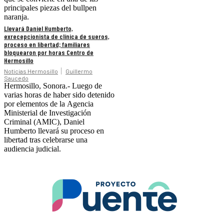
principales piezas del bullpen
naranja.
Llevará Daniel Humberto,
exrecepcionista de clínica de sueros,
proceso en libertad; familiares
bloquearon por horas Centro de
Hermosillo
Noticias Hermosillo
Guillermo
Saucedo
Hermosillo, Sonora.- Luego de
varias horas de haber sido detenido
por elementos de la Agencia
Ministerial de Investigación
Criminal (AMIC), Daniel
Humberto llevará su proceso en
libertad tras celebrarse una
audiencia judicial.
.