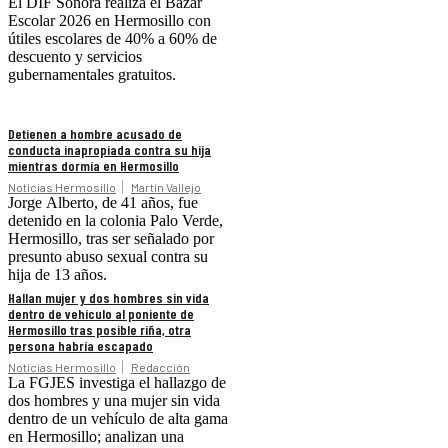
El DIF Sonora realiza el Bazar
Escolar 2026 en Hermosillo con
útiles escolares de 40% a 60% de
descuento y servicios
gubernamentales gratuitos.
Detienen a hombre acusado de
conducta inapropiada contra su hija
mientras dormía en Hermosillo
Noticias Hermosillo
Martín Vallejo
Jorge Alberto, de 41 años, fue
detenido en la colonia Palo Verde,
Hermosillo, tras ser señalado por
presunto abuso sexual contra su
hija de 13 años.
Hallan mujer y dos hombres sin vida
dentro de vehículo al poniente de
Hermosillo tras posible riña, otra
persona habría escapado
Noticias Hermosillo
Redacción
La FGJES investiga el hallazgo de
dos hombres y una mujer sin vida
dentro de un vehículo de alta gama
en Hermosillo; analizan una