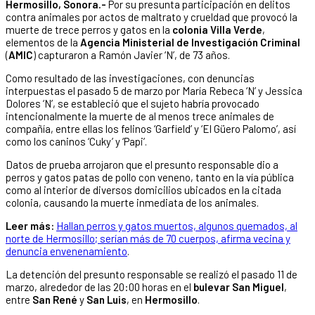
Hermosillo, Sonora.-
Por su presunta participación en delitos
contra animales por actos de maltrato y crueldad que provocó la
muerte de trece perros y gatos en la
colonia Villa Verde
,
elementos de la
Agencia Ministerial de Investigación Criminal
(
AMIC
) capturaron a Ramón Javier ‘N’, de 73 años.
Como resultado de las investigaciones, con denuncias
interpuestas el pasado 5 de marzo por María Rebeca ‘N’ y Jessica
Dolores ‘N’, se estableció que el sujeto habría provocado
intencionalmente la muerte de al menos trece animales de
compañía, entre ellas los felinos ‘Garfield’ y ‘El Güero Palomo’, así
como los caninos ‘Cuky’ y ‘Papi’.
Datos de prueba arrojaron que el presunto responsable dio a
perros y gatos patas de pollo con veneno, tanto en la vía pública
como al interior de diversos domicilios ubicados en la citada
colonia, causando la muerte inmediata de los animales.
Leer más:
Hallan perros y gatos muertos, algunos quemados, al
norte de Hermosillo; serían más de 70 cuerpos, afirma vecina y
denuncia envenenamiento
.
La detención del presunto responsable se realizó el pasado 11 de
marzo, alrededor de las 20:00 horas en el
bulevar San Miguel
,
entre
San René
y
San Luis
, en
Hermosillo
.