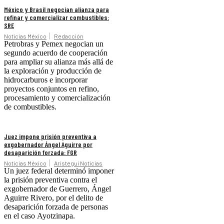
México y Brasil negocian alianza para
refinar y comercializar combustibles:
SRE
Noticias México
Redacción
Petrobras y Pemex negocian un
segundo acuerdo de cooperación
para ampliar su alianza más allá de
la exploración y producción de
hidrocarburos e incorporar
proyectos conjuntos en refino,
procesamiento y comercialización
de combustibles.
Juez impone prisión preventiva a
exgobernador Ángel Aguirre por
desaparición forzada: FGR
Noticias México
Aristegui Noticias
Un juez federal determinó imponer
la prisión preventiva contra el
exgobernador de Guerrero, Ángel
Aguirre Rivero, por el delito de
desaparición forzada de personas
en el caso Ayotzinapa.