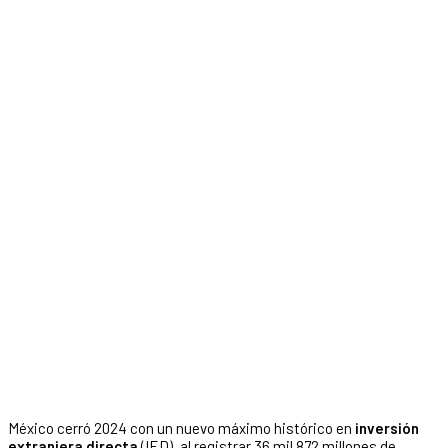
México cerró 2024 con un nuevo máximo histórico en
inversión
extranjera directa
(IED), al registrar 36 mil 872 millones de