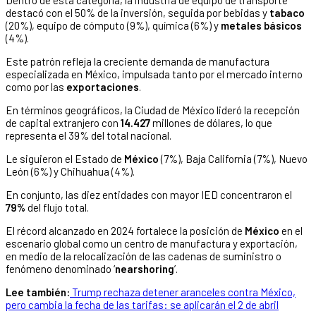
Dentro de esta categoría, la industria de equipo de transporte
destacó con el 50% de la inversión, seguida por bebidas y
tabaco
(20%), equipo de cómputo (9%), química (6%) y
metales básicos
(4%).
Este patrón refleja la creciente demanda de manufactura
especializada en México, impulsada tanto por el mercado interno
como por las
exportaciones
.
En términos geográficos, la Ciudad de México lideró la recepción
de capital extranjero con
14.427
millones de dólares, lo que
representa el 39% del total nacional.
Le siguieron el Estado de
México
(7%), Baja California (7%), Nuevo
León (6%) y Chihuahua (4%).
En conjunto, las diez entidades con mayor IED concentraron el
79%
del flujo total.
El récord alcanzado en 2024 fortalece la posición de
México
en el
escenario global como un centro de manufactura y exportación,
en medio de la relocalización de las cadenas de suministro o
fenómeno denominado ‘
nearshoring
’.
Lee también:
Trump rechaza detener aranceles contra México,
pero cambia la fecha de las tarifas: se aplicarán el 2 de abril