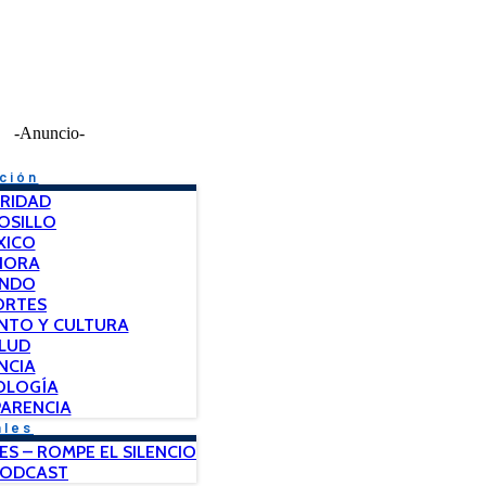
-Anuncio-
ción
RIDAD
OSILLO
XICO
NORA
NDO
ORTES
NTO Y CULTURA
LUD
NCIA
OLOGÍA
ARENCIA
ales
ES – ROMPE EL SILENCIO
PODCAST