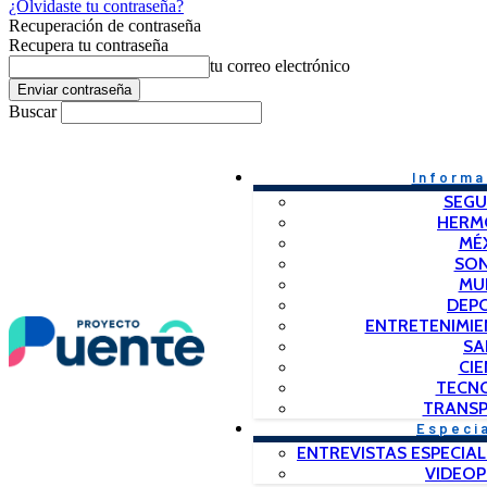
¿Olvidaste tu contraseña?
Recuperación de contraseña
Recupera tu contraseña
tu correo electrónico
Buscar
Informa
SEGU
HERM
MÉ
SO
MU
DEP
ENTRETENIMIE
SA
CIE
TECN
TRANSP
Especi
ENTREVISTAS ESPECIAL
VIDEO