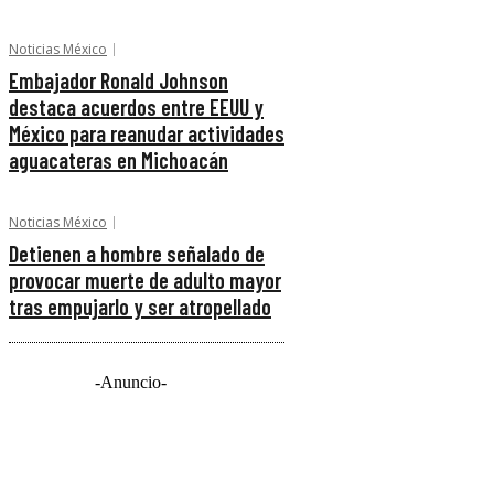
Noticias México
Embajador Ronald Johnson
destaca acuerdos entre EEUU y
México para reanudar actividades
aguacateras en Michoacán
Noticias México
Detienen a hombre señalado de
provocar muerte de adulto mayor
tras empujarlo y ser atropellado
-Anuncio-