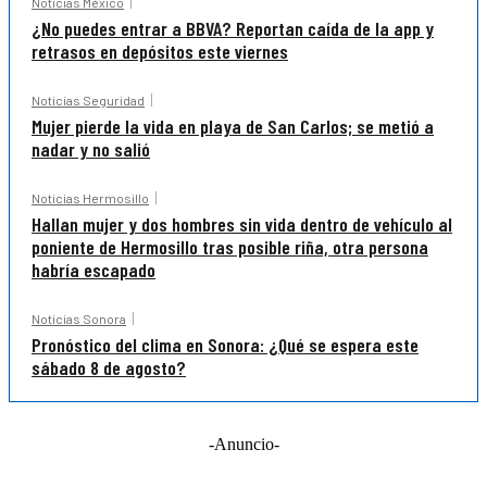
Noticias México
¿No puedes entrar a BBVA? Reportan caída de la app y
retrasos en depósitos este viernes
Noticias Seguridad
Mujer pierde la vida en playa de San Carlos; se metió a
nadar y no salió
Noticias Hermosillo
Hallan mujer y dos hombres sin vida dentro de vehículo al
poniente de Hermosillo tras posible riña, otra persona
habría escapado
Noticias Sonora
Pronóstico del clima en Sonora: ¿Qué se espera este
sábado 8 de agosto?
-Anuncio-