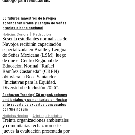
diálogo para reanudarlas.
60 futuros maestros de Navojoa
aprenderán Braille y Lengua de Señas
gracias a beca nacional
Noticias Sonora
Redacción
Sesenta estudiantes normalistas de
Navojoa recibirán capacitación
especializada en Braille y Lengua
de Señas Mexicana (LSM), luego
de que el Centro Regional de
Educación Normal “Rafael
Ramírez Castañeda” (CREN)
obtuviera la Beca Santander
“Iniciativas para la Equidad,
Diversidad e Inclusión 2026”.
Rechazan ‘fracking’ 30 organizaciones
ambientales y comunitarias en México
ante reporte de expertos convocados
por Sheinbaum
Noticias México
Aristegui Noticias
Treinta organizaciones ambientales
y comunitarias rechazaron este
jueves la evaluación presentada por