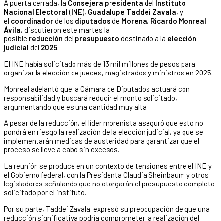
A puerta cerrada, la
Consejera presidenta
del
Instituto
Nacional Electoral
(
INE
),
Guadalupe Taddei Zavala
, y
el
coordinador
de los
diputados
de
Morena
,
Ricardo Monreal
Ávila
, discutieron este martes la
posible
reducción
del
presupuesto
destinado a la
elección
judicial
del
2025
.
El INE había solicitado más de 13 mil millones de pesos para
organizar la elección de jueces, magistrados y ministros en 2025.
Monreal adelantó que la Cámara de Diputados actuará con
responsabilidad y buscará reducir el monto solicitado,
argumentando que es una cantidad muy alta.
A pesar de la reducción, el líder morenista aseguró que esto no
pondrá en riesgo la realización de la elección judicial, ya que se
implementarán medidas de austeridad para garantizar que el
proceso se lleve a cabo sin excesos.
La reunión se produce en un contexto de tensiones entre el INE y
el Gobierno federal, con la Presidenta Claudia Sheinbaum y otros
legisladores señalando que no otorgarán el presupuesto completo
solicitado por el instituto.
Por su parte, Taddei Zavala expresó su preocupación de que una
reducción significativa podría comprometer la realización del