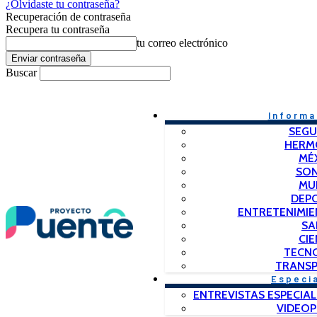
¿Olvidaste tu contraseña?
Recuperación de contraseña
Recupera tu contraseña
tu correo electrónico
Buscar
Informa
SEGU
HERM
MÉ
SO
MU
DEP
ENTRETENIMIE
SA
CIE
TECN
TRANSP
Especi
ENTREVISTAS ESPECIAL
VIDEO