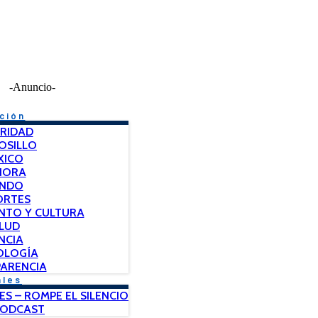
-Anuncio-
ción
RIDAD
OSILLO
XICO
NORA
NDO
ORTES
NTO Y CULTURA
LUD
NCIA
OLOGÍA
ARENCIA
ales
ES – ROMPE EL SILENCIO
PODCAST