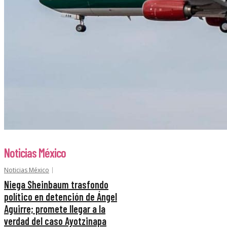
Noticias México
Noticias México
Niega Sheinbaum trasfondo
político en detención de Ángel
Aguirre; promete llegar a la
verdad del caso Ayotzinapa