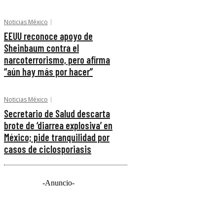
Noticias México
EEUU reconoce apoyo de
Sheinbaum contra el
narcoterrorismo, pero afirma
“aún hay más por hacer”
Noticias México
Secretario de Salud descarta
brote de ‘diarrea explosiva’ en
México; pide tranquilidad por
casos de ciclosporiasis
-Anuncio-