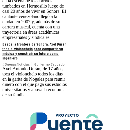
en la escena de los corridos
tumbados en Hermosillo luego de
casi 20 años de vivir en Sonora. El
cantante venezolano llegó a la
ciudad en 2007 y, además de su
carrera musical, cuenta con una
trayectoria en áreas académicas,
empresariales y sindicales.
Desde la frontera de Sonora, Axel Durán
toca el violonchelo para compartir su
música y construir su futuro como
ingeniero
#BuenasNoticias
Guillermo Saucedo
Axel Antonio Durán, de 17 años,
toca el violonchelo todos los días
en la garita de Nogales para reunir
dinero con el que paga sus estudios
universitarios y apoya la economía
de su familia.