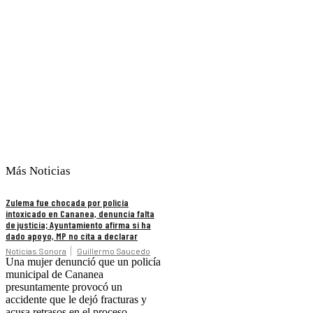
Más Noticias
Zulema fue chocada por policía
intoxicado en Cananea, denuncia falta
de justicia; Ayuntamiento afirma sí ha
dado apoyo, MP no cita a declarar
Noticias Sonora
Guillermo Saucedo
Una mujer denunció que un policía
municipal de Cananea
presuntamente provocó un
accidente que le dejó fracturas y
acusa retrasos en el proceso