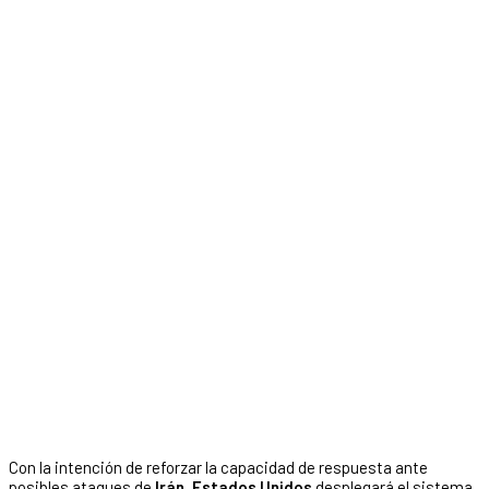
Con la intención de reforzar la capacidad de respuesta ante
posibles ataques de
Irán
,
Estados Unidos
desplegará el sistema