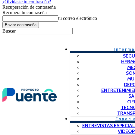
¿Olvidaste tu contraseña?
Recuperación de contraseña
Recupera tu contraseña
tu correo electrónico
Buscar
Informa
SEGU
HERM
MÉ
SO
MU
DEP
ENTRETENIMIE
SA
CIE
TECN
TRANSP
Especi
ENTREVISTAS ESPECIAL
VIDEO