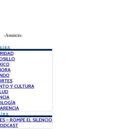
-Anuncio-
ción
RIDAD
OSILLO
XICO
NORA
NDO
ORTES
NTO Y CULTURA
LUD
NCIA
OLOGÍA
ARENCIA
ales
ES – ROMPE EL SILENCIO
PODCAST