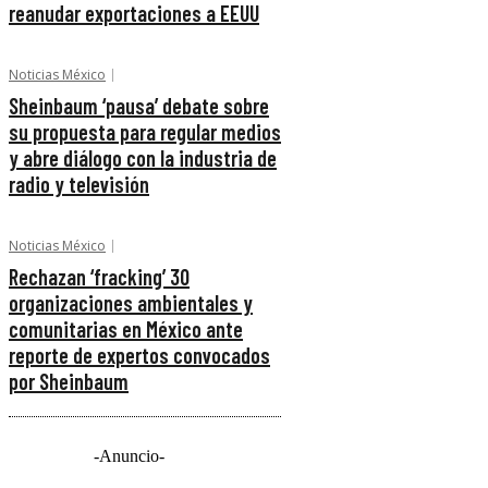
reanudar exportaciones a EEUU
Noticias México
Sheinbaum ‘pausa’ debate sobre
su propuesta para regular medios
y abre diálogo con la industria de
radio y televisión
Noticias México
Rechazan ‘fracking’ 30
organizaciones ambientales y
comunitarias en México ante
reporte de expertos convocados
por Sheinbaum
-Anuncio-