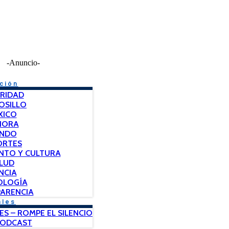
-Anuncio-
ción
RIDAD
OSILLO
XICO
NORA
NDO
ORTES
NTO Y CULTURA
LUD
NCIA
OLOGÍA
ARENCIA
ales
ES – ROMPE EL SILENCIO
PODCAST