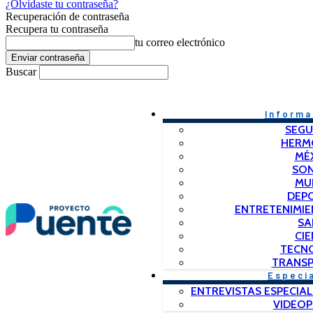
¿Olvidaste tu contraseña?
Recuperación de contraseña
Recupera tu contraseña
tu correo electrónico
Buscar
Informa
SEGU
HERM
MÉ
SO
MU
DEP
ENTRETENIMIE
SA
CIE
TECN
TRANSP
Especi
ENTREVISTAS ESPECIAL
VIDEO